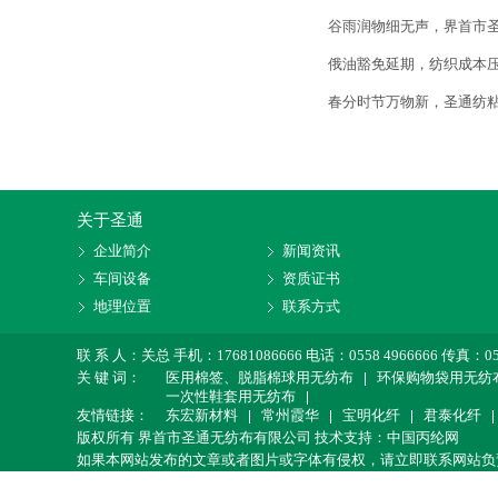
谷雨润物细无声，界首市圣
俄油豁免延期，纺织成本
春分时节万物新，圣通纺
关于圣通
企业简介
新闻资讯
车间设备
资质证书
地理位置
联系方式
联 系 人：关总 手机：17681086666 电话：0558 4966666 传真：0
关 键 词：
医用棉签、脱脂棉球用无纺布
环保购物袋用无纺
一次性鞋套用无纺布
友情链接：
东宏新材料
常州霞华
宝明化纤
君泰化纤
版权所有 界首市圣通无纺布有限公司 技术支持：
中国丙纶网
如果本网站发布的文章或者图片或字体有侵权，请立即联系网站负责人进行删除，