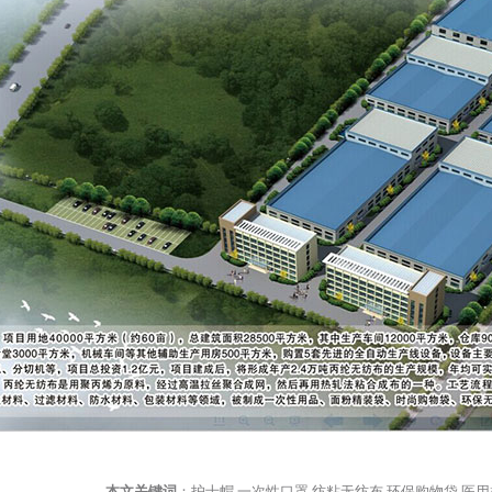
本文关键词
：
护士帽
一次性口罩
纺粘无纺布
环保购物袋
医用