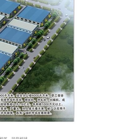
棉签、脱脂棉球