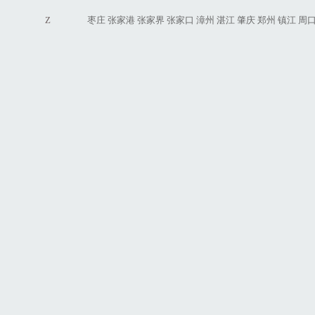
Z
枣庄
张家港
张家界
张家口
漳州
湛江
肇庆
郑州
镇江
周