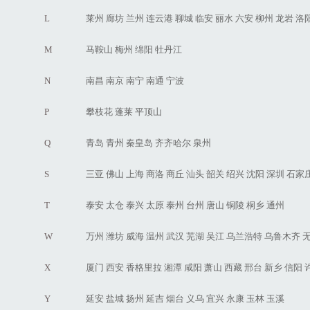
L
莱州
廊坊
兰州
连云港
聊城
临安
丽水
六安
柳州
龙岩
洛
M
马鞍山
梅州
绵阳
牡丹江
N
南昌
南京
南宁
南通
宁波
P
攀枝花
蓬莱
平顶山
Q
青岛
青州
秦皇岛
齐齐哈尔
泉州
S
三亚
佛山
上海
商洛
商丘
汕头
韶关
绍兴
沈阳
深圳
石家
T
泰安
太仓
泰兴
太原
泰州
台州
唐山
铜陵
桐乡
通州
W
万州
潍坊
威海
温州
武汉
芜湖
吴江
乌兰浩特
乌鲁木齐
X
厦门
西安
香格里拉
湘潭
咸阳
萧山
西藏
邢台
新乡
信阳
Y
延安
盐城
扬州
延吉
烟台
义乌
宜兴
永康
玉林
玉溪