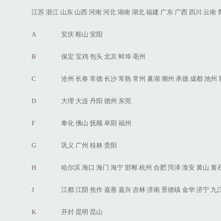
江苏
浙江
山东
山西
河南
河北
湖南
湖北
福建
广东
广西
四川
云南
A
安庆
鞍山
安阳
B
保定
宝鸡
包头
北京
蚌埠
亳州
C
沧州
长春
常德
长沙
常熟
常州
巢湖
潮州
承德
成都
池州
D
大理
大连
丹阳
德州
东莞
F
奉化
佛山
抚顺
阜阳
福州
G
巩义
广州
桂林
贵阳
H
哈尔滨
海口
海门
海宁
邯郸
杭州
合肥
菏泽
淮安
黄山
黄
J
江都
江阴
焦作
嘉善
嘉兴
吉林
济南
景德镇
金华
济宁
九
K
开封
昆明
昆山