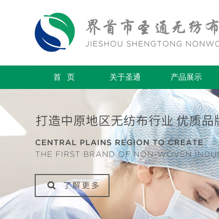
首 页
关于圣通
产品展示