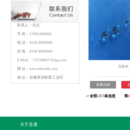
联系人：关总
手 机：17681086666
电 话：0558 4966666
传 真：0558 4965666
E-Mail： 535396827@qq.com
无纺布
网 址：
www.ahstwfb.com
地 址：安徽界首靳寨工业区
查看详情
-> 全部-
共
7
条信息
第
1
关于圣通