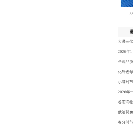
S
大暑三
2026
圣通品
化纤色
小满时
2026
谷雨润物
俄油豁
春分时