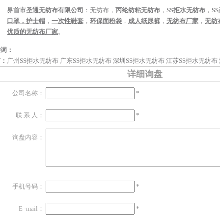
界首市圣通无纺布有限公司
：无纺布，
丙纶纺粘无纺布
，
SS拒水无纺布
，
S
口罩，护士帽
，
一次性鞋套
，
环保面粉袋
，
成人纸尿裤
，
无纺布厂家
，
无纺
优质的无纺布厂家
。
键词：
市：
广州SS拒水无纺布
广东SS拒水无纺布
深圳SS拒水无纺布
江苏SS拒水无纺布
详细询盘
公司名称：
*
联 系 人：
*
询盘内容：
手机号码：
*
E -mail：
*