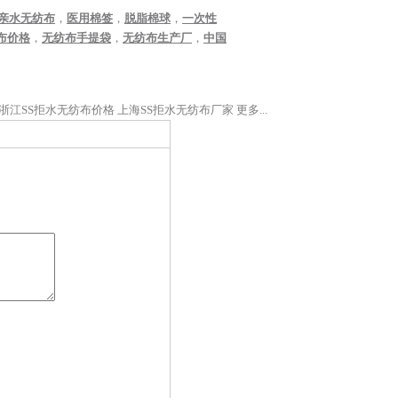
S亲水无纺布
，
医用棉签
，
脱脂棉球
，
一次性
布价格
，
无纺布手提袋
，
无纺布生产厂
，
中国
浙江SS拒水无纺布价格
上海SS拒水无纺布厂家
更多...