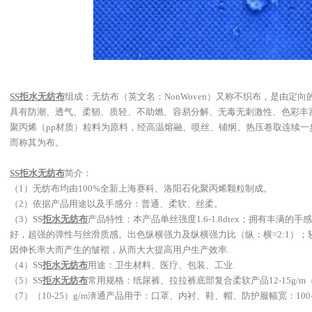
SS拒水无纺布
组成：
无纺布（英文名：NonWoven）又称不织布，是由定
具有防潮、透气、柔韧、质轻、不助燃、容易分解、无毒无刺激性、色彩丰
聚丙烯（pp材质）粒料为原料，经高温熔融、喷丝、铺纲、热压卷取连续
而称其为布。
SS拒水无纺布
简介：
（1）无纺布均由100%全新上海赛科、洛阳石化聚丙烯颗粒制成。
（2）依据产品用途以及手感分：普通、柔软、丝柔。
（3）SS
拒水无纺布
产品特性：本产品单丝强度1.6-1.8dtex；拥有丰满
好，超强的弹性与丝滑质感。出色纵横强力及纵横强力比（纵：横=2:1）；
因伸长率大而产生的皱褶，从而大大提高用户生产效率.
（4）SS
拒水无纺布
用途：卫生材料、医疗、包装、工业.
（5）SS
拒水无纺布
常用规格：纸尿裤、拉拉裤底部复合柔软产品12-15g/m（6）
（7）（10-25）g/m渀通产品用于：口罩、内衬、鞋、帽、防护服幅宽：100-2