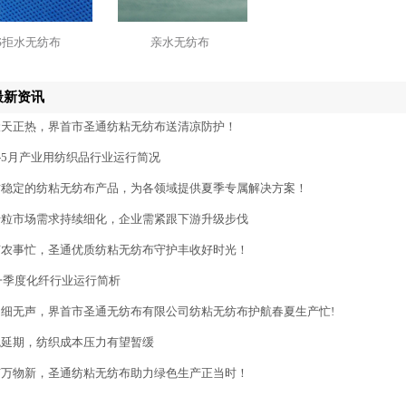
S拒水无纺布
亲水无纺布
最新资讯
伏天正热，界首市圣通纺粘无纺布送清凉防护！
年1-5月产业用纺织品行业运行简况
质稳定的纺粘无纺布产品，为各领域提供夏季专属解决方案！
母粒市场需求持续细化，企业需紧跟下游升级步伐
节农事忙，圣通优质纺粘无纺布守护丰收好时光！
年一季度化纤行业运行简析
细无声，界首市圣通无纺布有限公司纺粘无纺布护航春夏生产忙!
免延期，纺织成本压力有望暂缓
节万物新，圣通纺粘无纺布助力绿色生产正当时！